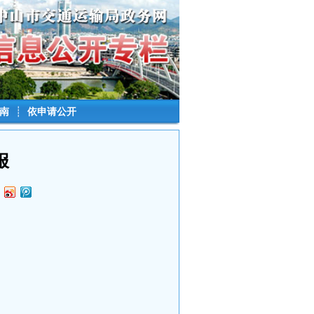
南
┊
依申请公开
报