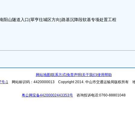
线南阳山隧道入口(翠亨往城区方向)路基沉降段软基专项处置工程
网站地图
|
联系方式
|
免责声明
|
关于我们
|
使用帮助
7号-1
网站标识码：4420000013
Copyright 2014. 中山市交通运输局版权所有
粤公网安备44200002443353号
咨询投诉电话:0760-88801048