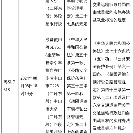
港大桥
车辆行驶公
交通运输行政处罚自
（二环东
路管理规
由裁量权的实施办法
段）路段
定》第二十
及裁量标准的规定
超限行驶
七条的规定
涉嫌使用
《中华人民
《中华人民共和国公
粤SL761
共和国公路
路法》第七十六条第
8重型半
法》第五十
（五）项、《公路安
挂牵引车
条第一款、
全保护条例》第六十
擅自在广
《公路安全
四条、《超限运输车
2024年08
东省中山
保护条例》
粤SL7
辆行驶公路管理规
月08日18
市G228
第三十三条
618
定》第四十三条第一
时19分
（二环东
第一款和
款第（二）项以及广
段）中山
《超限运输
东省交通运输厅关于
港大桥
车辆行驶公
交通运输行政处罚自
（二环东
路管理规
由裁量权的实施办法
段）路段
定》第二十
及裁量标准的规定
超限行驶
七条的规定