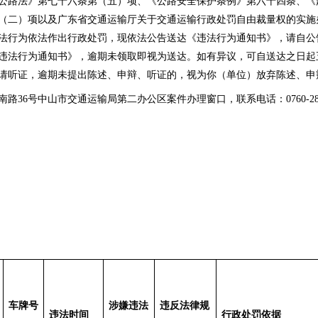
路法》第七十六条第（五）项、《公路安全保护条例》第六十四条、《
（二）项以及广东省交通运输厅关于交通运输行政处罚自由裁量权的实施
法行为依法作出行政处罚，现依法公告送达《违法行为通知书》，请自公告
违法行为通知书》，逾期未领取即视为送达。如有异议，可自送达之日起
请听证，逾期未提出陈述、申辩、听证的，视为你（单位）放弃陈述、申
6号中山市交通运输局第二办公区案件办理窗口，联系电话：0760-2819
车牌号
涉嫌违法
违反法律规
违法时间
行政处罚依据