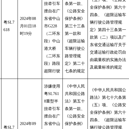
挂牵引车
条第一款、
全保护条例》第六十
擅自在广
《公路安全
四条、《超限运输车
2024年08
东省中山
保护条例》
粤SL7
辆行驶公路管理规
月01日18
市G228
第三十三条
618
定》第四十三条第一
时19分
（二环东
第一款和
款第（二）项以及广
段）中山
《超限运输
东省交通运输厅关于
港大桥
车辆行驶公
交通运输行政处罚自
（二环东
路管理规
由裁量权的实施办法
段）路段
定》第二十
及裁量标准的规定
超限行驶
七条的规定
涉嫌使用
《中华人民
《中华人民共和国公
粤SL761
共和国公路
路法》第七十六条第
8重型半
法》第五十
（五）项、《公路安
挂牵引车
条第一款、
全保护条例》第六十
擅自在广
《公路安全
四条、《超限运输车
2024年09
东省中山
保护条例》
粤SL7
辆行驶公路管理规