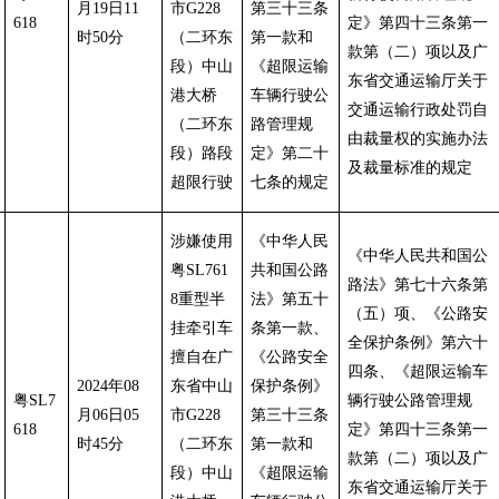
月19日11
市G228
第三十三条
618
定》第四十三条第一
时50分
（二环东
第一款和
款第（二）项以及广
段）中山
《超限运输
东省交通运输厅关于
港大桥
车辆行驶公
交通运输行政处罚自
（二环东
路管理规
由裁量权的实施办法
段）路段
定》第二十
及裁量标准的规定
超限行驶
七条的规定
涉嫌使用
《中华人民
《中华人民共和国公
粤SL761
共和国公路
路法》第七十六条第
8重型半
法》第五十
（五）项、《公路安
挂牵引车
条第一款、
全保护条例》第六十
擅自在广
《公路安全
四条、《超限运输车
2024年08
东省中山
保护条例》
粤SL7
辆行驶公路管理规
月06日05
市G228
第三十三条
618
定》第四十三条第一
时45分
（二环东
第一款和
款第（二）项以及广
段）中山
《超限运输
东省交通运输厅关于